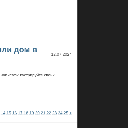
шли дом в
12.07.2024
 написать: кастрируйте своих
14
15
16
17
18
19
20
21
22
23
24
25
>