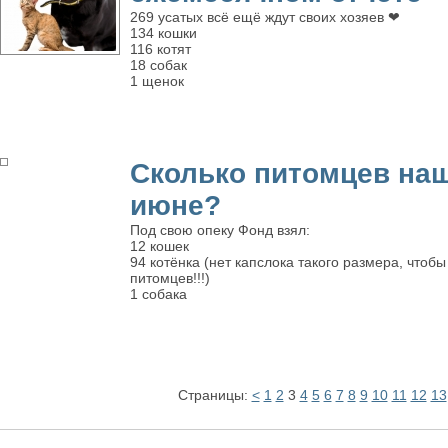
269 усатых всё ещё ждут своих хозяев ❤
134 кошки
116 котят
18 собак
1 щенок
Сколько питомцев на
июне?
Под свою опеку Фонд взял:
12 кошек
94 котёнка (нет капслока такого размера, чтобы
питомцев!!!)
1 собака
Страницы:
<
1
2
3
4
5
6
7
8
9
10
11
12
13