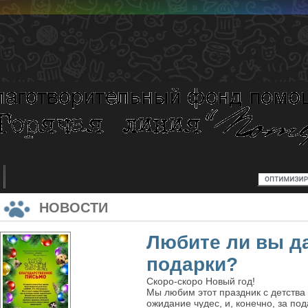
НОВОСТИ
Любите ли вы д
подарки?
Скоро-скоро Новый год!
Мы любим этот праздник с детства 
ожидание чудес, и, конечно, за по