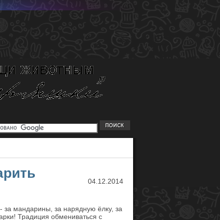
арить
04.12.2014
- за мандарины, за нарядную ёлку, за
дарки! Традиция обмениваться с