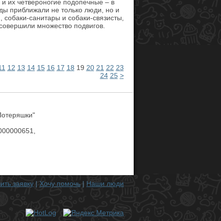
 и их четвероногие подопечные – в
ды приближали не только люди, но и
, собаки-санитары и собаки-связисты,
 совершили множество подвигов.
11
12
13
14
15
16
17
18
19
20
21
22
23
24
25
>
Потеряшки"
00000651,
ить заявку
|
Хочу помочь
|
Наши люди