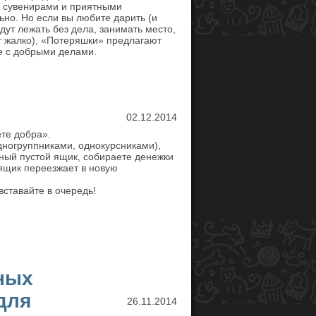
 сувенирами и приятными
ьно. Но если вы любите дарить (и
дут лежать без дела, занимать место,
ет жалко), «Потеряшки» предлагают
е с добрыми делами.
02.12.2014
те добра».
дногруппниками, однокурсниками),
ный пустой ящик, собираете денежки
ящик переезжает в новую
вставайте в очередь!
ных
для
26.11.2014