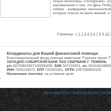
только волонтеры «Потеряшек», но
напоминание о том, что День Побе
собаки – разведчики, миноискатели
которые спасли не мало жизней, и
Страницы:
<
1
2
3
4
5
6
7
8
9
10
Координаты для Вашей финансовой помощи:
Благотворительный фонд помощи животным "Горячая линия "
ЗАПАДНО-СИБИРСКИЙ БАНК ПАО СБЕРБАНК Г. ТЮМЕНЬ
р/с
40703810567100000495,
БИК
047102651,
к/с
301018108000
ИНН
7204133072,
КПП
720301001,
ОГРН
1097200000105
Назначение платежа:
на уставные цели
Наши животные
|
Найти животное
|
Остав