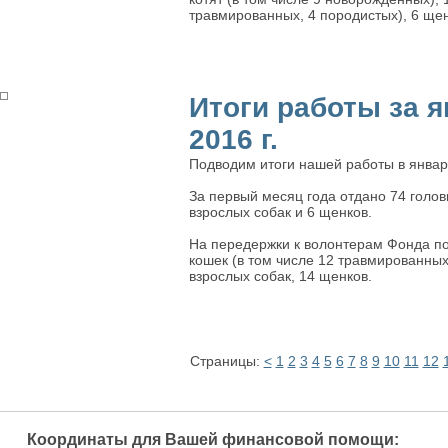
травмированных, 4 породистых), 6 щен
Итоги работы за 
2016 г.
Подводим итоги нашей работы в январ
За первый месяц года отдано 74 головы
взрослых собак и 6 щенков.
На передержки к волонтерам Фонда по
кошек (в том числе 12 травмированных,
взрослых собак, 14 щенков.
Страницы:
<
1
2
3
4
5
6
7
8
9
10
11
12
Координаты для Вашей финансовой помощи: