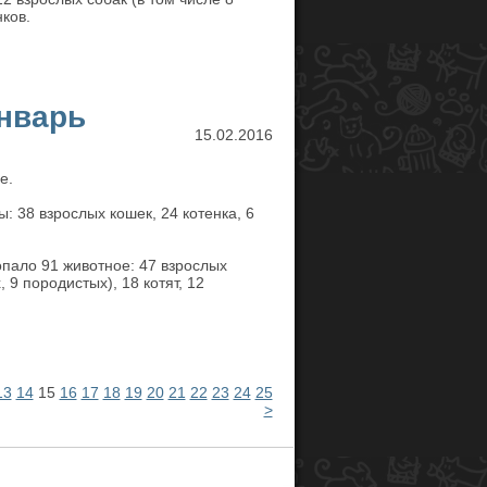
ков.
январь
15.02.2016
е.
: 38 взрослых кошек, 24 котенка, 6
пало 91 животное: 47 взрослых
 9 породистых), 18 котят, 12
13
14
15
16
17
18
19
20
21
22
23
24
25
>