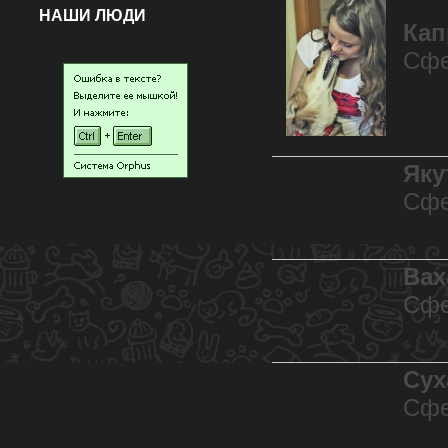
НАШИ ЛЮДИ
Кап
Сфе
Яку
Сфе
Вах
Сфе
Сух
Сфе