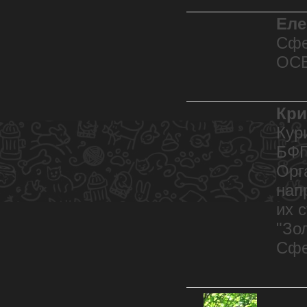
Еле
Сфе
ОСВ
Кри
Кур
БФП
Орг
нап
их 
"Зо
Сфе