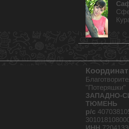
Са
Сфе
Кур
Координат
Благотворит
"Потеряшки"
ЗАПАДНО-СИ
ТЮМЕНЬ
р/с
40703810
30101810800
ИНН
7204133