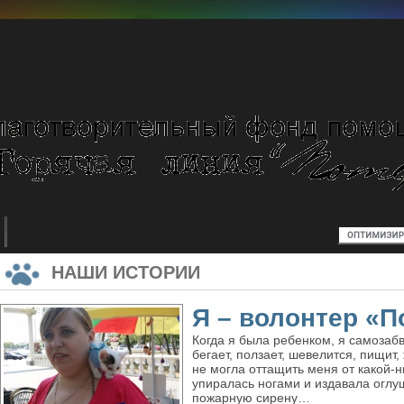
НАШИ ИСТОРИИ
Я – волонтер «П
Когда я была ребенком, я самозабв
бегает, ползает, шевелится, пищит,
не могла оттащить меня от какой-н
упиралась ногами и издавала огл
пожарную сирену…