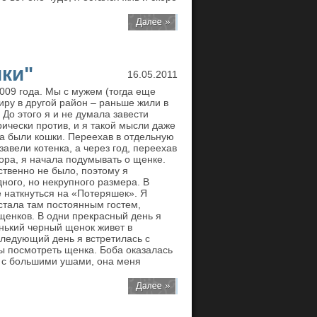
ки"
16.05.2011
009 года. Мы с мужем (тогда еще
иру в другой район – раньше жили в
До этого я и не думала завести
рически против, и я такой мысли даже
гда были кошки. Переехав в отдельную
завели котенка, а через год, переехав
ора, я начала подумывать о щенке.
ственно не было, поэтому я
ного, но некрупного размера. В
е наткнуться на «Потеряшек». Я
стала там постоянным гостем,
енков. В одни прекрасный день я
ький черный щенок живет в
следующий день я встретилась с
бы посмотреть щенка. Боба оказалась
 с большими ушами, она меня