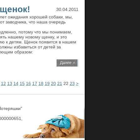
 щенок!
30.04.2011
 лет ожидания хорошей собаки, мы,
от заводчика, что наша очередь
едленно, потому что мы понимаем,
ять нашему новому щенку, и это
ию к детям. Щенок появится в нашем
олжны избавиться от детей за
ующим образом:
12
13
14
15
16
17
18
19
20
21
22
23
>
Потеряшки"
00000651,