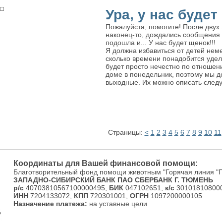
Ура, у нас будет
Пожалуйста, помогите! После двух
наконец-то, дождались сообщения 
подошла и... У нас будет щенок!!!
Я должна избавиться от детей нем
сколько времени понадобится удел
будет просто нечестно по отношен
доме в понедельник, поэтому мы д
выходные. Их можно описать след
Страницы:
<
1
2
3
4
5
6
7
8
9
10
11
Координаты для Вашей финансовой помощи:
Благотворительный фонд помощи животным "Горячая линия "
ЗАПАДНО-СИБИРСКИЙ БАНК ПАО СБЕРБАНК Г. ТЮМЕНЬ
р/с
40703810567100000495,
БИК
047102651,
к/с
301018108000
ИНН
7204133072,
КПП
720301001,
ОГРН
1097200000105
Назначение платежа:
на уставные цели