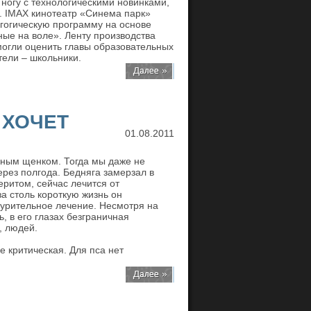
в ногу с технологическими новинками,
ь. IMAX кинотеатр «Синема парк»
гогическую программу на основе
ые на воле». Ленту производства
смогли оценить главы образовательных
ели – школьники.
 ХОЧЕТ
01.08.2011
чным щенком. Тогда мы даже не
ерез полгода. Бедняга замерзал в
еритом, сейчас лечится от
за столь короткую жизнь он
урительное лечение. Несмотря на
, в его глазах безграничная
, людей.
е критическая. Для пса нет