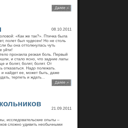
и
08.10.2011
оловой: «Как же так?». Птичка была
лет, полет был чудесен! Но не столь
сли бы она оттолкнулась чуть
е уйти!
 тело пронзила резкая боль. Первый
шли, и стало ясно, что задние лапы
е и болят, болят, болят. От
 отказаться. Надо полежать.
 и найдет ее, может быть, даже
дать, терпеть и ждать...
школьников
21.09.2011
мы, исследовательские опыты –
иков сложно удивить необычными