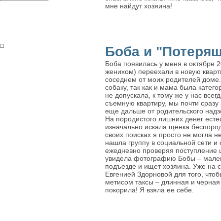
мне найдут хозяина!
Боба и "Потеряш
Боба появилась у меня в октябре 2
женихом) переехали в новую кварт
соседнем от моих родителей доме. 
собаку, так как и мама была катего
не допускала, к тому же у нас все
съемную квартиру, мы почти сразу 
еще дальше от родительского надз
На породистого лишних денег есте
изначально искала щенка беспород
своих поисках я просто не могла н
нашла группу в социальной сети и 
ежедневно проверяя поступление щ
увидела фотографию Бобы – мален
подъезде и ищет хозяина. Уже на 
Евгенией Здорновой для того, что
метисом таксы – длинная и черная
покорила! Я взяла ее себе.