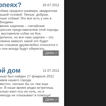
рпеях?
26.07.2011
обака среднего размера, квадратная
льшой головой. Умные, добрые,
ые собаки! Это все есть у них в
обходимо.
звание шарпеев – «китайская
агрессия представителям этой породы
 выставляли собак на бои,
опинги, но все-таки шарпеи – это
озяина зависит, какой это будет
 не слишком дружелюбно относятся к
они всегда будут оберегать.
ой дом
11.07.2011
Хнык) был найден 17 февраля 2011
ивов нашего города.
звестно, сколько бы он там еще
ин. В наше время редко встретишь
лько взял пса на ночь, но и
 никогда не отказывает в помощи!