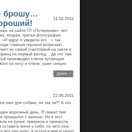
не брошу…
31.05.2011
ороший!
ных на сайте ГЛ «Потеряшки», вот
а, вторая, третья фотография
 «И вдруг я увидела его…» так
огда главная героиня встречает
ает ее самой счастливой на свете и
принц на первый взгляд… да что там
ятый производил слегка пугающее
жоги на носу и плече, ушки сильно
22.05.2011
е имя для собаки, не так ли?! А что
один морозный день. Я лежал там
же прощался с жизнью. Но в этот
яла на ручки, пригрела и принесла
 оставить меня у себя, но зато она
о вот оно чудо, я остался жив и скоро