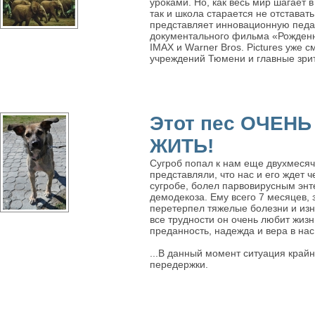
уроками. Но, как весь мир шагает 
так и школа старается не отстават
представляет инновационную педа
документального фильма «Рожденн
IMAX и Wаrner Bros. Pictures уже 
учреждений Тюмени и главные зрит
Этот пес ОЧЕНЬ
ЖИТЬ!
Сугроб попал к нам еще двухмеся
представляли, что нас и его ждет ч
сугробе, болел парвовирусным энт
демодекоза. Ему всего 7 месяцев, 
перетерпел тяжелые болезни и изн
все трудности он очень любит жизнь
преданность, надежда и вера в нас
...В данный момент ситуация крайн
передержки.