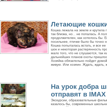
Летающие кошк
Кошка лежала на земле и крутила г
так близка, но... не попалась. А по
продолжителен, как хотелось бы. Е
посильнее, птичке было бы точно н
Кошка попыталась встать, и все ее
шок и некоторая растерянность про
мало того, что не слушаются, так ещ
дальнейших планов охоты пришлось
Хозяйка обязательно пойдет домой
живую. Или хозяин. Ждать, ждать, ж
На урок добра 
отправят в IMAX
Экскурсии, образовательные филь
казалось бы, современных школьн