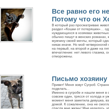
Все равно его 
Потому что он Х
В который раз просматриваю живот
раздел «Кошки от потеряшек»… одн
нуждающихся в хозяевах животных.
обычно пишут в женских романах, к
мужчину своей мечты, который сдел
никак иначе. Но мой четвероногий 
на первый, на второй и даже на п
впечатление: нет левого глазика, о
отморожены.
Письмо хозяину
Привет! Меня зовут Сугроб. Странно
поделать...
Именно в сугробе и нашли меня в 
совсем один, трясся от холода и у
момент меня заметила девушка, вз
домой. К сожалению, она не смогла
спасла мне жизнь! Мне казалось, чт