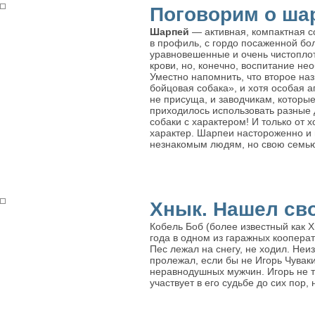
Поговорим о ша
Шарпей
— активная, компактная с
в профиль, с гордо посаженной бо
уравновешенные и очень чистоплотн
крови, но, конечно, воспитание не
Уместно напомнить, что второе на
бойцовая собака», и хотя особая 
не присуща, и заводчикам, которые
приходилось использовать разные д
собаки с характером! И только от х
характер. Шарпеи настороженно и
незнакомым людям, но свою семью 
Хнык. Нашел св
Кобель Боб (более известный как 
года в одном из гаражных кооперат
Пес лежал на снегу, не ходил. Неи
пролежал, если бы не Игорь Чувак
неравнодушных мужчин. Игорь не то
участвует в его судьбе до сих пор,