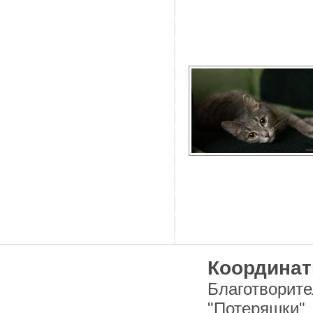
Координат
Благотворит
"Потеряшки"