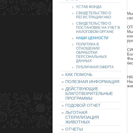
УСТАВ ФОНДА
СВИДЕТЕЛЬСТВО О
Мы 
РЕГИСТРАЦИИ НКО
сво
СВИДЕТЕЛЬСТВО О
ОТ
ПОСТАНОВКЕ НА УЧЕТ В
Мы 
НАЛОГОВОМ ОРГАНЕ
ко
НАШИ ЦЕННОСТИ
рук
ПОЛИТИКА В
ОТНОШЕНИИ
СИ
ОБРАБОТКИ
Бол
ПЕРСОНАЛЬНЫХ
Фон
ДАННЫХ
бес
ПУБЛИЧНАЯ ОФЕРТА
КАК ПОМОЧЬ
НА
ПОЛЕЗНАЯ ИНФОРМАЦИЯ
Наш
жи
ДЕЙСТВУЮЩИЕ
БЛАГОТВОРИТЕЛЬНЫЕ
ПРОГРАММЫ
ГОДОВОЙ ОТЧЕТ
ЛЬГОТНАЯ
СТЕРИЛИЗАЦИЯ
ЖИВОТНЫХ
ОТЧЕТЫ