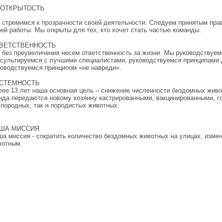
ОТКРЫТОСТЬ
стремимся к прозрачности своей деятельности. Следуем принятым прав
ей работы. Мы открыты для тех, кто хочет стать частью команды.
ВЕТСТВЕННОСТЬ
без преувеличения несем ответственность за жизни. Мы руководствуем
нсультируемся с лучшими специалистами, руководствуемся принципами
оводствуемся принципом «не навреди».
СТЕМНОСТЬ
ее 13 лет наша основная цель – снижение численности бездомных живо
да передаются новому хозяину кастрированными, вакцинированными, го
породных, так и породистых животных.
ША МИССИЯ
а миссия - сократить количество бездомных животных на улицах, изм
вотным.