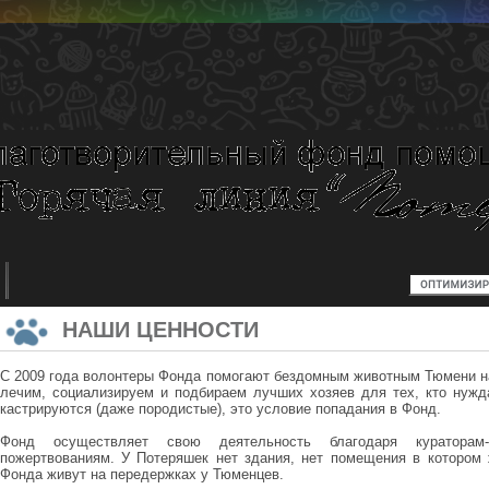
НАШИ ЦЕННОСТИ
С 2009 года волонтеры Фонда помогают бездомным животным Тюмени 
лечим, социализируем и подбираем лучших хозяев для тех, кто нужд
кастрируются (даже породистые), это условие попадания в Фонд.
Фонд осуществляет свою деятельность благодаря кураторам
пожертвованиям. У Потеряшек нет здания, нет помещения в котором
Фонда живут на передержках у Тюменцев.