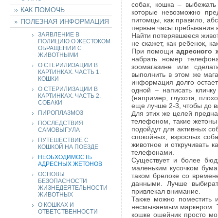
собак, кошка – выбежать
КАК ПОМОЧЬ
которые невозможно пре
питомцы, как правило, аб
ПОЛЕЗНАЯ ИНФОРМАЦИЯ
первые часы пребывания н
ЗАЯВЛЕНИЕ В
Найти потерявшееся живот
ПОЛИЦИЮ О ЖЕСТОКОМ
не скажет, как ребенок, к
ОБРАЩЕНИИ С
При помощи
адресного 
ЖИВОТНЫМИ
набрать номер телефон
О СТЕРИЛИЗАЦИИ В
зоомагазине или сдела
КАРТИНКАХ. ЧАСТЬ 1.
выполнить в этом же маг
КОШКИ
информация долго остаетс
О СТЕРИЛИЗАЦИИ В
одной – написать кличк
КАРТИНКАХ. ЧАСТЬ 2.
(например, глухота, плох
СОБАКИ
еще лучше 2-3, чтобы до в
ПИРОПЛАЗМОЗ
Для этих же целей предн
телефоном, такие жетоны
ПОСЛЕДСТВИЯ
подойдут для активных со
САМОВЫГУЛА
спокойных, взрослых соба
ПУТЕШЕСТВИЕ С
животное и откручивать к
КОШКОЙ НА ПОЕЗДЕ
телефонами.
НЕОБХОДИМОСТЬ
Существует и более бюд
АДРЕСНЫХ ЖЕТОНОВ
маленьким кусочком бума
ОСНОВЫ
таком брелоке со времене
БЕЗОПАСНОСТИ
данными. Лучше выбират
ЖИЗНЕДЕЯТЕЛЬНОСТИ
привлекал внимание.
ЖИВОТНЫХ
Также можно поместить
О КОШКАХ И
несмываемым маркером. То
ОТВЕТСТВЕННОСТИ
кошке ошейник просто мог