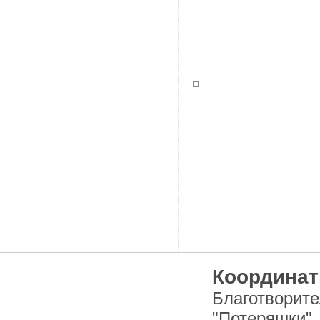
Координат
Благотворит
"Потеряшки"