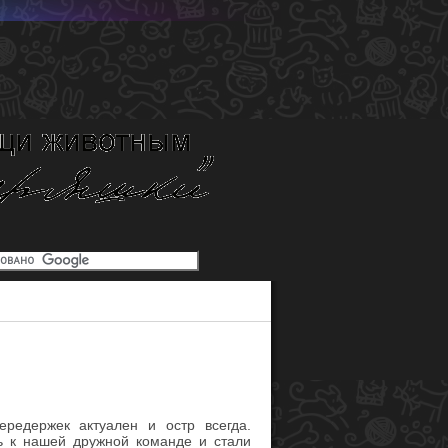
:
ередержек актуален и остр всегда.
ь к нашей дружной команде и стали