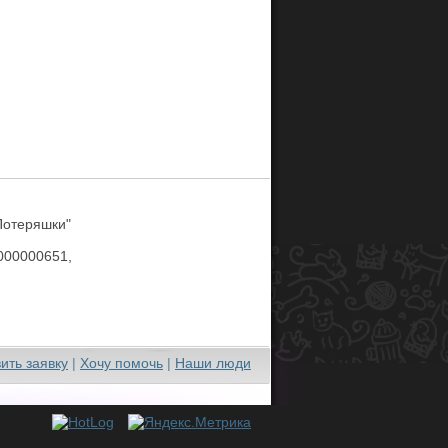
Потеряшки"
00000651,
ить заявку
|
Хочу помочь
|
Наши люди