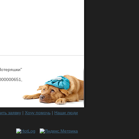
Потеряшки"
00000651,
ить заявку
|
Хочу помочь
|
Наши люди