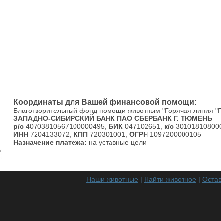
Координаты для Вашей финансовой помощи:
Благотворительный фонд помощи животным "Горячая линия "
ЗАПАДНО-СИБИРСКИЙ БАНК ПАО СБЕРБАНК Г. ТЮМЕНЬ
р/с
40703810567100000495,
БИК
047102651,
к/с
301018108000
ИНН
7204133072,
КПП
720301001,
ОГРН
1097200000105
Назначение платежа:
на уставные цели
Наши животные
|
Найти животное
|
Остав