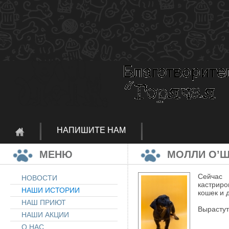
НАПИШИТЕ НАМ
МЕНЮ
МОЛЛИ О’
Сейчас 
НОВОСТИ
кастриро
НАШИ ИСТОРИИ
кошек и д
НАШ ПРИЮТ
Вырастут
НАШИ АКЦИИ
О НАС